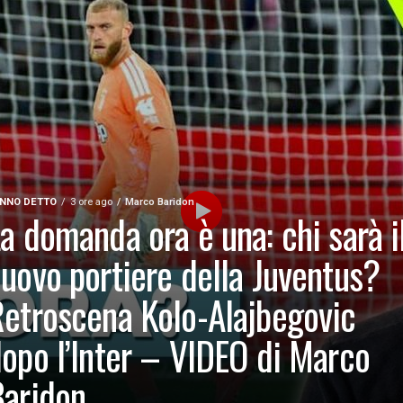
NNO DETTO
3 ore ago
Marco Baridon
a domanda ora è una: chi sarà i
uovo portiere della Juventus?
etroscena Kolo-Alajbegovic
opo l’Inter – VIDEO di Marco
aridon