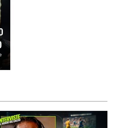
o
o
e