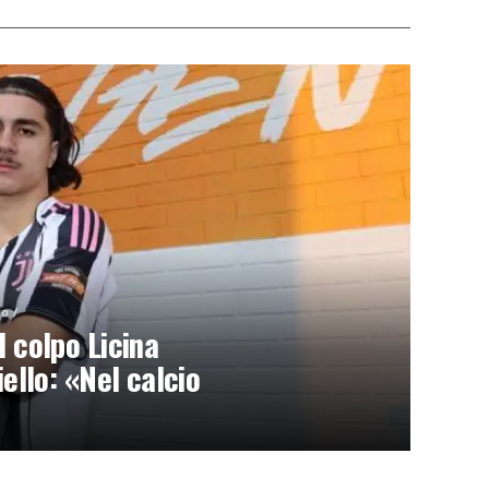
go
l colpo Licina
iello: «Nel calcio