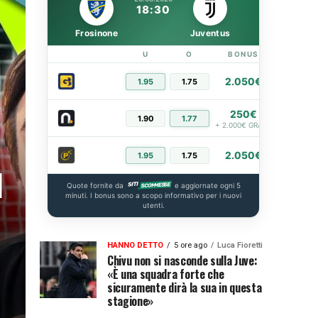
18:30
Frosinone
Juventus
U
O
BONUS
LINK
2.050€
1.95
1.75
PIÙ IN
250€
1.90
1.77
PIÙ IN
+ 2.000€ GRATIS
2.050€
1.95
1.75
PIÙ IN
l
Quote fornite da
e aggiornate ogni 5
minuti. I bonus sono a scopo informativo per i nuovi
utenti.
HANNO DETTO
5 ore ago
Luca Fioretti
Chivu non si nasconde sulla Juve:
«È una squadra forte che
sicuramente dirà la sua in questa
stagione»