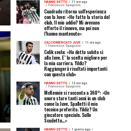
HANNO DETTO
11 ore ago
Francesco Spagnolo
r
Cuadrado ritorna sull’esperienza
con la Juve: «Ho fatto la storia del
club. Il mio addio? Mi avevano
offerto il rinnovo, ma poi non
l’hanno mantenuto»
CALCIOMERCATO JUVE
11 ore ago
Francesco Spagnolo
Celik svela: «Ho detto subito sì
alla Juve. E’ la scelta migliore per
la mia carriera. Yildiz?
Raggiungerà risultati importanti
con questo club»
HANNO DETTO
13 ore ago
Francesco Spagnolo
McKennie si racconta a 360°: «Un
onore stare tanti anni in un club
come la Juve. Spalletti il mio
tecnico preferito. Yildiz? Un
giocatore speciale. Sullo
Scudetto…»
HANNO DETTO
1 giorno ago