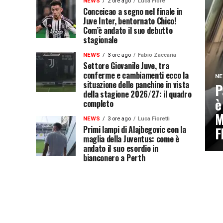
NEWS
2 ore ago
Luca Fiore
Conceicao a segno nel finale in
Juve Inter, bentornato Chico!
Com’è andato il suo debutto
stagionale
NEWS
3 ore ago
Fabio Zaccaria
Settore Giovanile Juve, tra
conferme e cambiamenti ecco la
N
situazione delle panchine in vista
P
della stagione 2026/27: il quadro
è
completo
M
NEWS
3 ore ago
Luca Fioretti
Primi lampi di Alajbegovic con la
F
maglia della Juventus: come è
andato il suo esordio in
bianconero a Perth