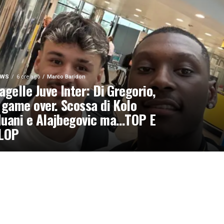
EWS
6 ore ago
Marco Baridon
agelle Juve Inter: Di Gregorio,
 game over. Scossa di Kolo
uani e Alajbegovic ma…TOP E
LOP