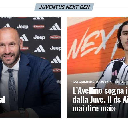
JUVENTUS NEXT GEN
CALCIOMERCATO JUVE
2 giorni a
L’Avellino sogna i
al
dalla Juve. Il ds A
mai dire mai»