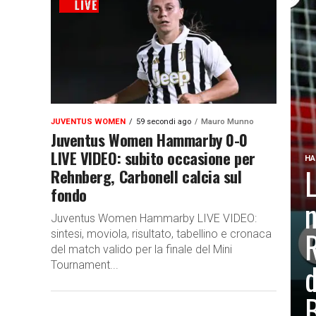
JUVENTUS WOMEN
59 secondi ago
Mauro Munno
Juventus Women Hammarby 0-0
LIVE VIDEO: subito occasione per
HA
L
Rehnberg, Carbonell calcia sul
fondo
n
Juventus Women Hammarby LIVE VIDEO:
R
sintesi, moviola, risultato, tabellino e cronaca
del match valido per la finale del Mini
d
Tournament...
B