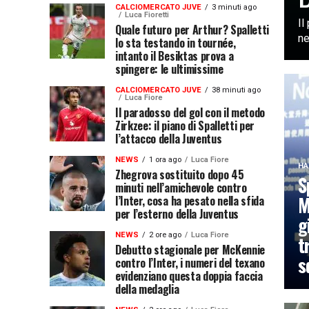
CALCIOMERCATO JUVE
3 minuti ago
Luca Fioretti
Il
Quale futuro per Arthur? Spalletti
ne
lo sta testando in tournée,
intanto il Besiktas prova a
spingere: le ultimissime
CALCIOMERCATO JUVE
38 minuti ago
Luca Fiore
Il paradosso del gol con il metodo
Zirkzee: il piano di Spalletti per
l’attacco della Juventus
NEWS
1 ora ago
Luca Fiore
HA
Zhegrova sostituito dopo 45
S
minuti nell’amichevole contro
M
l’Inter, cosa ha pesato nella sfida
per l’esterno della Juventus
g
NEWS
2 ore ago
Luca Fiore
t
Debutto stagionale per McKennie
s
contro l’Inter, i numeri del texano
evidenziano questa doppia faccia
della medaglia