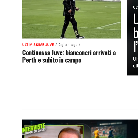
UL
U
b
l
ULTIMISSIME JUVE
2 giorni ago
Continassa Juve: bianconeri arrivati a
Perth e subito in campo
Ul
ul