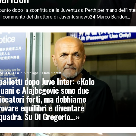
 punto dopo la sconfitta della Juventus a Perth per mano dell’Inte
l commento del direttore di Juventusnews24 Marco Baridon...
NNO DETTO
5 ore ago
Luca Fioretti
palletti dopo Juve Inter: «Kolo
uani e Alajbegovic sono due
iocatori forti, ma dobbiamo
rovare equilibri e diventare
quadra. Su Di Gregorio…»