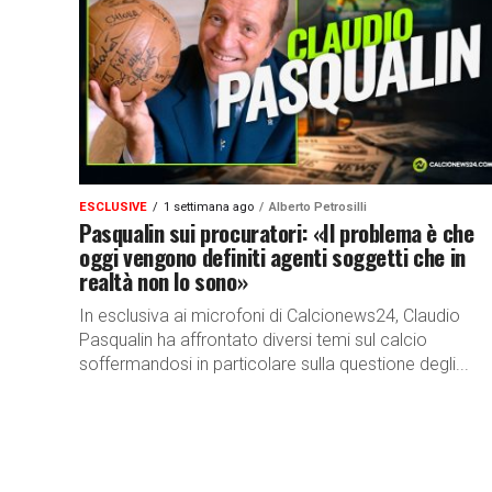
ESCLUSIVE
1 settimana ago
Alberto Petrosilli
Pasqualin sui procuratori: «Il problema è che
oggi vengono definiti agenti soggetti che in
realtà non lo sono»
In esclusiva ai microfoni di Calcionews24, Claudio
Pasqualin ha affrontato diversi temi sul calcio
soffermandosi in particolare sulla questione degli...