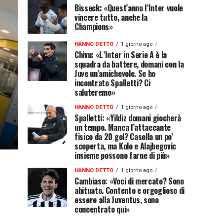
Bisseck: «Quest’anno l’Inter vuole
vincere tutto, anche la
Champions»
HANNO DETTO
1 giorno ago
Chivu: «L’Inter in Serie A è la
squadra da battere, domani con la
Juve un’amichevole. Se ho
incontrato Spalletti? Ci
saluteremo»
HANNO DETTO
1 giorno ago
Spalletti: «Yildiz domani giocherà
un tempo. Manca l’attaccante
fisico da 20 gol? Casella un po’
scoperta, ma Kolo e Alajbegovic
insieme possono farne di più»
HANNO DETTO
1 giorno ago
Cambiaso: «Voci di mercato? Sono
abituato. Contento e orgoglioso di
essere alla Juventus, sono
concentrato qui»