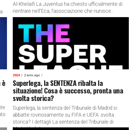
Al-Khelaifi La Juventus ha chiesto ufficialmente di
rientrare nell’Eca, l’associazione che riunisce...
ia
2024
2 anni ago
n è
Superlega, la SENTENZA ribalta la
situazione! Cosa è successo, pronta una
svolta storica?
nte
Superlega, la sentenza del Tribunale di Madrid si
ato
abbatte rovinosamente su FIFA e UEFA: svolta
storica? I dettagli La sentenza del Tribunale di
Madrid fa felice...