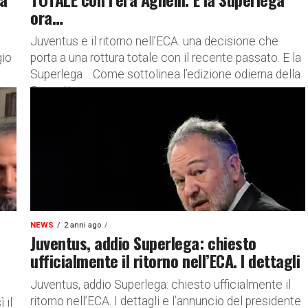
ora…
Juventus e il ritorno nell’ECA: una decisione che
gio
porta a una rottura totale con il recente passato. E la
Superlega… Come sottolinea l’edizione odierna della
Gazzetta...
NEWS
2 anni ago
Juventus, addio Superlega: chiesto
ufficialmente il ritorno nell’ECA. I dettagli
Juventus, addio Superlega: chiesto ufficialmente il
ritorno nell’ECA. I dettagli e l’annuncio del presidente
 il