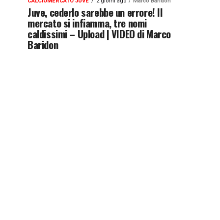
CALCIOMERCATO JUVE
2 giorni ago
Marco Baridon
Juve, cederlo sarebbe un errore! Il
mercato si infiamma, tre nomi
caldissimi – Upload | VIDEO di Marco
Baridon