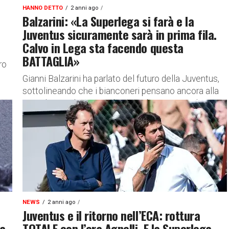
HANNO DETTO
2 anni ago
Balzarini: «La Superlega si farà e la
Juventus sicuramente sarà in prima fila.
Calvo in Lega sta facendo questa
BATTAGLIA»
ro
Gianni Balzarini ha parlato del futuro della Juventus,
sottolineando che i bianconeri pensano ancora alla
Superlega Sul suo canale YouTube, Gianni Balzarini,
giornalista di Sportmediaset, ha parlato del futuro...
NEWS
2 anni ago
Juventus e il ritorno nell’ECA: rottura
la
TOTALE con l’era Agnelli. E la Superlega