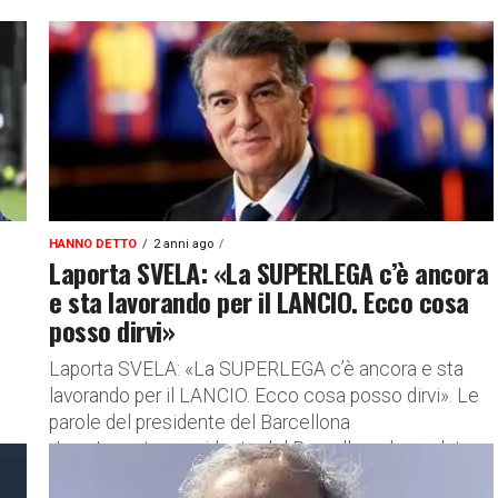
HANNO DETTO
2 anni ago
Laporta SVELA: «La SUPERLEGA c’è ancora
e sta lavorando per il LANCIO. Ecco cosa
posso dirvi»
Laporta SVELA: «La SUPERLEGA c’è ancora e sta
lavorando per il LANCIO. Ecco cosa posso dirvi». Le
parole del presidente del Barcellona
Joan Laporta, presidente del Barcellona, ha parlato
in...
..