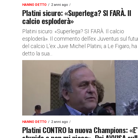
HANNO DETTO
2 anni ago
Platini sicuro: «Superlega? SI FARÀ. Il
calcio esploderà»
Platini sicuro: «Superlega? SI FARÀ. Il calcio
esploderà». Il commento dell’ex Juventus sul futu
del calcio L’ex Juve Michel Platini, a Le Figaro, ha
detto la sua...
HANNO DETTO
2 anni ago
Platini CONTRO la nuova Champions: «E’
stupida e non mi piace». Poi AVVISA sul