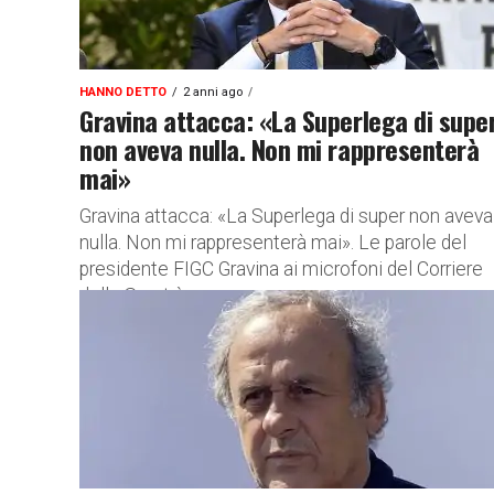
HANNO DETTO
2 anni ago
Gravina attacca: «La Superlega di supe
non aveva nulla. Non mi rappresenterà
mai»
Gravina attacca: «La Superlega di super non aveva
nulla. Non mi rappresenterà mai». Le parole del
presidente FIGC Gravina ai microfoni del Corriere
dello Sport è...