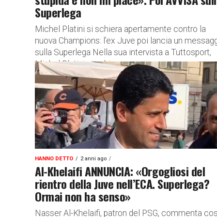
Superlega
Michel Platini si schiera apertamente contro la
nuova Champions: l’ex Juve poi lancia un messag
sulla Superlega Nella sua intervista a Tuttosport,
Michel Platini si schiera...
HANNO DETTO
2 anni ago
Al-Khelaifi ANNUNCIA: «Orgogliosi del
rientro della Juve nell’ECA. Superlega?
Ormai non ha senso»
Nasser Al-Khelaifi, patron del PSG, commenta così