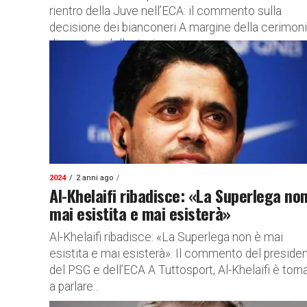
rientro della Juve nell’ECA: il commento sulla
decisione dei bianconeri A margine della cerimon
di apertura della riunione...
2024
2 anni ago
Al-Khelaifi ribadisce: «La Superlega no
mai esistita e mai esisterà»
Al-Khelaifi ribadisce: «La Superlega non è mai
esistita e mai esisterà». Il commento del preside
del PSG e dell’ECA A Tuttosport, Al-Khelaifi è torn
a parlare...