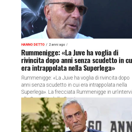
HANNO DETTO
2 anni ago
Rummenigge: «La Juve ha voglia di
rivincita dopo anni senza scudetto in cu
era intrappolata nella Superlega»
Rummenigge: «La Juve ha voglia di rivincita dopo
anni senza scudetto in cui era intrappolata nella
Superlega». La frecciata Rummenigge in un’intervi
alla Gazzetta dello Sport...