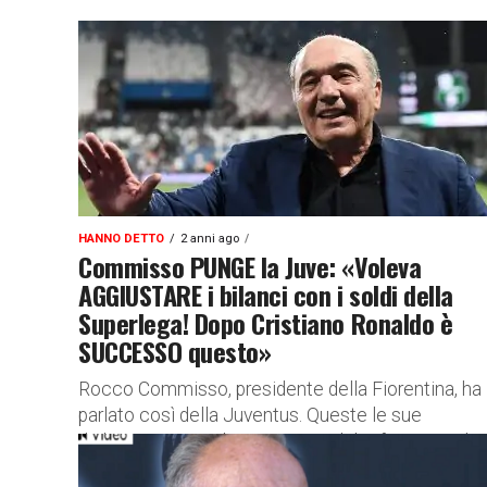
HANNO DETTO
2 anni ago
Commisso PUNGE la Juve: «Voleva
AGGIUSTARE i bilanci con i soldi della
Superlega! Dopo Cristiano Ronaldo è
SUCCESSO questo»
Rocco Commisso, presidente della Fiorentina, ha
parlato così della Juventus. Queste le sue
dichiarazioni in un’intervista Qualche frecciata di
Rocco Commisso alla Juventus nell’intervista a La.