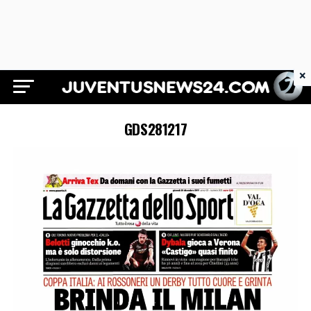
×
Juventus News 24
GDS281217