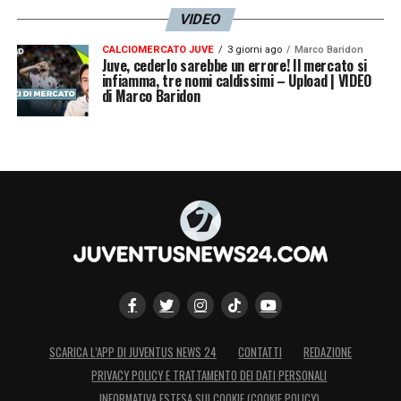
VIDEO
CALCIOMERCATO JUVE
3 giorni ago
Marco Baridon
Juve, cederlo sarebbe un errore! Il mercato si
infiamma, tre nomi caldissimi – Upload | VIDEO
di Marco Baridon
SCARICA L’APP DI JUVENTUS NEWS 24
CONTATTI
REDAZIONE
PRIVACY POLICY E TRATTAMENTO DEI DATI PERSONALI
INFORMATIVA ESTESA SUI COOKIE (COOKIE POLICY)