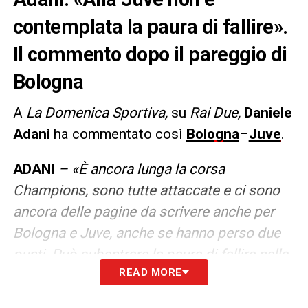
contemplata la paura di fallire».
Il commento dopo il pareggio di
Bologna
A
La Domenica Sportiva,
su
Rai Due,
Daniele
Adani
ha commentato così
Bologna
–
Juve
.
ADANI
– «È ancora lunga la corsa
Champions, sono tutte attaccate e ci sono
ancora delle pagine da scrivere anche per
Bologna e Juve, anche se hanno perso due
punti. Può subentrare la paura di fallire nella
READ MORE
Juventus? Il fallimento sarebbe molto
dannoso, ma io credo che non può essere