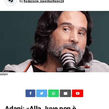
By
Redazione JuventusNews24
adani
Adani: «Alla Juve non è