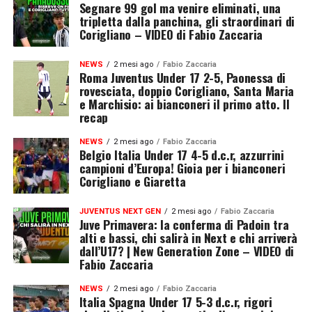
Segnare 99 gol ma venire eliminati, una
tripletta dalla panchina, gli straordinari di
Corigliano – VIDEO di Fabio Zaccaria
NEWS
2 mesi ago
Fabio Zaccaria
Roma Juventus Under 17 2-5, Paonessa di
rovesciata, doppio Corigliano, Santa Maria
e Marchisio: ai bianconeri il primo atto. Il
recap
NEWS
2 mesi ago
Fabio Zaccaria
Belgio Italia Under 17 4-5 d.c.r, azzurrini
campioni d’Europa! Gioia per i bianconeri
Corigliano e Giaretta
JUVENTUS NEXT GEN
2 mesi ago
Fabio Zaccaria
Juve Primavera: la conferma di Padoin tra
alti e bassi, chi salirà in Next e chi arriverà
dall’U17? | New Generation Zone – VIDEO di
Fabio Zaccaria
NEWS
2 mesi ago
Fabio Zaccaria
Italia Spagna Under 17 5-3 d.c.r, rigori