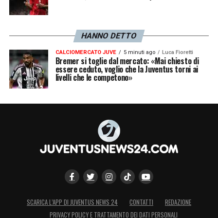
HANNO DETTO
CALCIOMERCATO JUVE
5 minuti ago
Luca Fioretti
Bremer si toglie dal mercato: «Mai chiesto di
essere ceduto, voglio che la Juventus torni ai
livelli che le competono»
SCARICA L’APP DI JUVENTUS NEWS 24
CONTATTI
REDAZIONE
PRIVACY POLICY E TRATTAMENTO DEI DATI PERSONALI