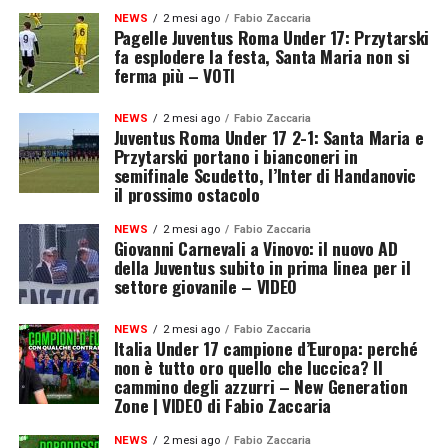
NEWS
2 mesi ago
Fabio Zaccaria
Pagelle Juventus Roma Under 17: Przytarski
fa esplodere la festa, Santa Maria non si
ferma più – VOTI
NEWS
2 mesi ago
Fabio Zaccaria
Juventus Roma Under 17 2-1: Santa Maria e
Przytarski portano i bianconeri in
semifinale Scudetto, l’Inter di Handanovic
il prossimo ostacolo
NEWS
2 mesi ago
Fabio Zaccaria
Giovanni Carnevali a Vinovo: il nuovo AD
della Juventus subito in prima linea per il
settore giovanile – VIDEO
NEWS
2 mesi ago
Fabio Zaccaria
Italia Under 17 campione d’Europa: perché
non è tutto oro quello che luccica? Il
cammino degli azzurri – New Generation
Zone | VIDEO di Fabio Zaccaria
NEWS
2 mesi ago
Fabio Zaccaria