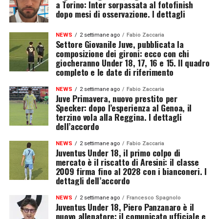
a Torino: Inter sorpassata al fotofinish
dopo mesi di osservazione. I dettagli
NEWS
2 settimane ago
Fabio Zaccaria
Settore Giovanile Juve, pubblicata la
composizione dei gironi: ecco con chi
giocheranno Under 18, 17, 16 e 15. Il quadro
completo e le date di riferimento
NEWS
2 settimane ago
Fabio Zaccaria
Juve Primavera, nuovo prestito per
Specker: dopo l’esperienza al Genoa, il
terzino vola alla Reggina. I dettagli
dell’accordo
NEWS
2 settimane ago
Fabio Zaccaria
Juventus Under 18, il primo colpo di
mercato è il riscatto di Aresini: il classe
2009 firma fino al 2028 con i bianconeri. I
dettagli dell’accordo
NEWS
2 settimane ago
Francesco Spagnolo
Juventus Under 18, Piero Panzanaro è il
nuovo allenatore: il comunicato ufficiale e