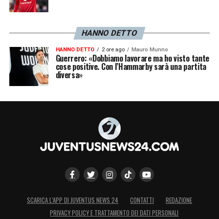
HANNO DETTO
HANNO DETTO
2 ore ago
Mauro Munno
Guerrero: «Dobbiamo lavorare ma ho visto tante
cose positive. Con l’Hammarby sarà una partita
diversa»
SCARICA L’APP DI JUVENTUS NEWS 24
CONTATTI
REDAZIONE
PRIVACY POLICY E TRATTAMENTO DEI DATI PERSONALI