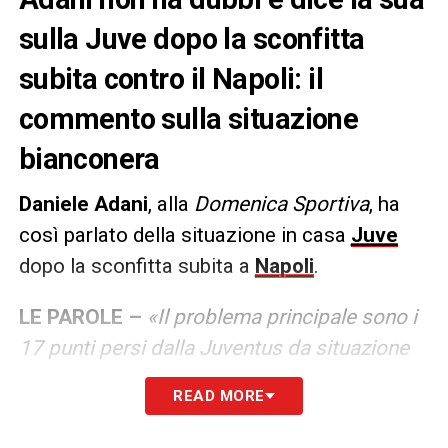
sulla Juve dopo la sconfitta
subita contro il Napoli: il
commento sulla situazione
bianconera
Daniele Adani
, alla
Domenica Sportiva
, ha
così parlato della situazione in casa
Juve
dopo la sconfitta subita a
Napoli
.
LE PAROLE –
«Il problema principale sono i
17 punti persi dalla Juventus da situazione
di vantaggio. Questo certifica due cose in
READ MORE
contraddizione tra loro: uno, che la Juve se
era in vantaggio addirittura per avere un