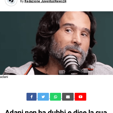
By
Redazione JuventusNews24
adani
Adani non ha dubbi e dice la sua