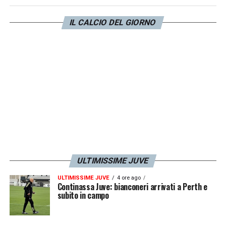
potenziale di 17 punti in più sa come fare le
IL CALCIO DEL GIORNO
cose, ma non le fa perchè le manca la fame,
lo spirito, l’attenzione, l’attitudine di una
grande squadra per incrementare il
vantaggio. Secondo me al di là del sistema
di gioco, dei campioni, manca l’identità che
arriva dalla mentalità e sono cose importanti
per una grande squadra».
LA PLAYLIST DELLE NOSTRE TOP NEWS
ULTIMISSIME JUVE
ULTIMISSIME JUVE
4 ore ago
Continassa Juve: bianconeri arrivati a Perth e
subito in campo