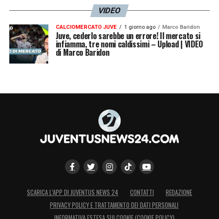
VIDEO
CALCIOMERCATO JUVE
1 giorno ago
Marco Baridon
Juve, cederlo sarebbe un errore! Il mercato si
infiamma, tre nomi caldissimi – Upload | VIDEO
di Marco Baridon
SCARICA L’APP DI JUVENTUS NEWS 24
CONTATTI
REDAZIONE
PRIVACY POLICY E TRATTAMENTO DEI DATI PERSONALI
INFORMATIVA ESTESA SUI COOKIE (COOKIE POLICY)