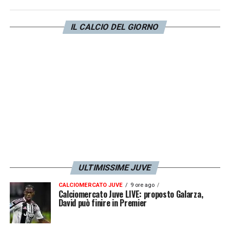
palesato un ottimo feeling con il gol, grazie
ai suoi inserimenti puntuali e alla capacità
IL CALCIO DEL GIORNO
di rendersi pericoloso nell’area avversaria
.
Sostituire un profilo così completo e già
perfettamente integrato nei meccanismi
della squadra rappresenterebbe un rischio
enorme per lo staff tecnico, che si
troverebbe a dover trovare un sostituto di
livello
. Il destino di Thuram resta quindi in
bilico tra la logica dei numeri e le necessità
del campo
.
ULTIMISSIME JUVE
CALCIOMERCATO JUVE
9 ore ago
LA PLAYLIST DELLE NOSTRE TOP NEWS
Calciomercato Juve LIVE: proposto Galarza,
David può finire in Premier