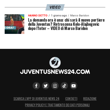
VIDEO
HANNO DETTO
1 giorno ago
Marco Baridon
La domanda ora è una: chi sarà il nuovo portiere
della Juventus? Retroscena Kolo-Alajbegovic
dopo l’Inter – VIDEO di Marco Baridon
SCARICA L’APP DI JUVENTUS NEWS 24
CONTATTI
REDAZIONE
PRIVACY POLICY E TRATTAMENTO DEI DATI PERSONALI