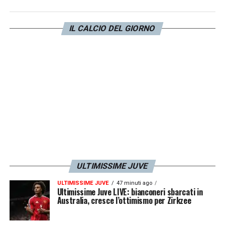
quanto riportato da
Il Mattino
, infatti, il club
di De Laurentiis è determinato a tornare alla
IL CALCIO DEL GIORNO
carica per il tedesco dopo il tentativo fallito
in inverno.
LA PLAYLIST DELLE NOSTRE TOP NEWS
ULTIMISSIME JUVE
ULTIMISSIME JUVE
47 minuti ago
Ultimissime Juve LIVE: bianconeri sbarcati in
Australia, cresce l’ottimismo per Zirkzee