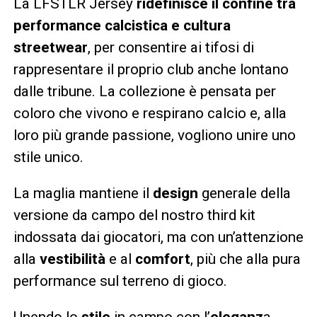
La LFSTLR Jersey
ridefinisce il confine tra
performance calcistica e cultura
streetwear
, per consentire ai tifosi di
rappresentare il proprio club anche lontano
dalle tribune. La collezione è pensata per
coloro che vivono e respirano calcio e, alla
loro più grande passione, vogliono unire uno
stile unico.
La maglia mantiene il
design
generale della
versione da campo del nostro third kit
indossata dai giocatori, ma con un’attenzione
alla
vestibilità
e al
comfort
, più che alla pura
performance sul terreno di gioco.
Unendo lo
stile
in campo con l’
eleganz
a