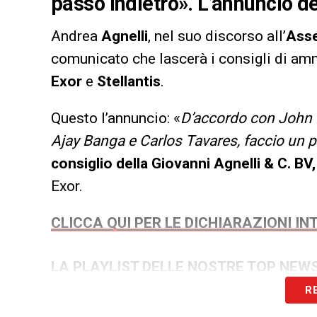
passo indietro». L’annuncio de
Andrea
Agnelli
, nel suo discorso all’
Asse
comunicato che lascerà i consigli di amm
Exor
e
Stellantis
.
Questo l’annuncio: «
D’accordo con John E
Ajay Banga e Carlos Tavares, faccio un p
consiglio della Giovanni Agnelli & C. BV,
Exor.
CLICCA QUI PER LE DICHIARAZIONI IN
LA PLAYLIST DELLE NOSTRE TOP NEW
R