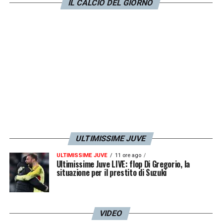
IL CALCIO DEL GIORNO
ed Exor non è un caso perchè, come si
poteva anticipare dalla conferenza di ieri,
Agnelli è intenzionato a
promuovere il
progetto Superlega
per provare a cambiare
il modello di calcio a livello europeo e può
farlo ora senza vincoli di sorta.
La battaglia
con l’UEFA è appena all’inizio
e non sono
escluse novità importante nei prossimi mesi.
ULTIMISSIME JUVE
LA PLAYLIST DELLE NOSTRE TOP NEWS
ULTIMISSIME JUVE
11 ore ago
Ultimissime Juve LIVE: flop Di Gregorio, la
situazione per il prestito di Suzuki
VIDEO