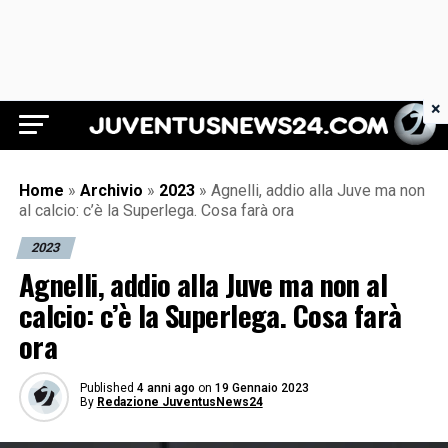
×
Juventus News 24
Home
»
Archivio
»
2023
»
Agnelli, addio alla Juve ma non
al calcio: c’è la Superlega. Cosa farà ora
2023
Agnelli, addio alla Juve ma non al
calcio: c’è la Superlega. Cosa farà
ora
Published
4 anni ago
on
19 Gennaio 2023
By
Redazione JuventusNews24