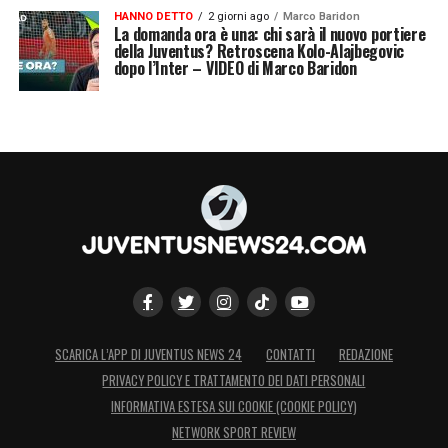
HANNO DETTO
2 giorni ago
Marco Baridon
La domanda ora è una: chi sarà il nuovo portiere
della Juventus? Retroscena Kolo-Alajbegovic
dopo l’Inter – VIDEO di Marco Baridon
SCARICA L’APP DI JUVENTUS NEWS 24
CONTATTI
REDAZIONE
PRIVACY POLICY E TRATTAMENTO DEI DATI PERSONALI
INFORMATIVA ESTESA SUI COOKIE (COOKIE POLICY)
NETWORK SPORT REVIEW