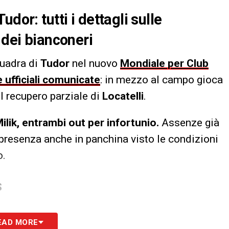
dor: tutti i dettagli sulle
 dei bianconeri
quadra di
Tudor
nel nuovo
Mondiale per Club
 ufficiali comunicate
: in mezzo al campo gioca
il recupero parziale di
Locatelli
.
ilik, entrambi out per infortunio.
Assenze già
presenza anche in panchina visto le condizioni
o.
S
EAD MORE