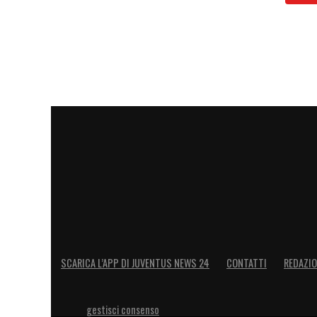
SCARICA L’APP DI JUVENTUS NEWS 24
CONTATTI
REDAZI
gestisci consenso