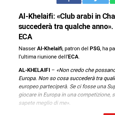
Al-Khelaifi: «Club arabi in C
succederà tra qualche anno». 
ECA
Nasser
Al-Khelaifi
, patron del
PSG
, ha p
l’ultima riunione dell’
ECA
.
AL-KHELAIFI
–
«Non credo che possano p
Europa. Non so cosa succederà tra qual
europeo parteciperà. Se ci fosse una S
giocare in Europa in una competizione, s
sapete meglio di me».