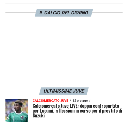
gli capita una palla invitantissima per il 2-1:
IL CALCIO DEL GIORNO
giusto il movimento, tiro pessimo. Errore che
pesa. Ammonito nel finale di partita.
LA PLAYLIST DELLE NOSTRE TOP NEWS
ULTIMISSIME JUVE
CALCIOMERCATO JUVE
12 ore ago
Calciomercato Juve LIVE: doppia contropartita
per Lucumì, riflessioni in corso per il prestito di
Suzuki