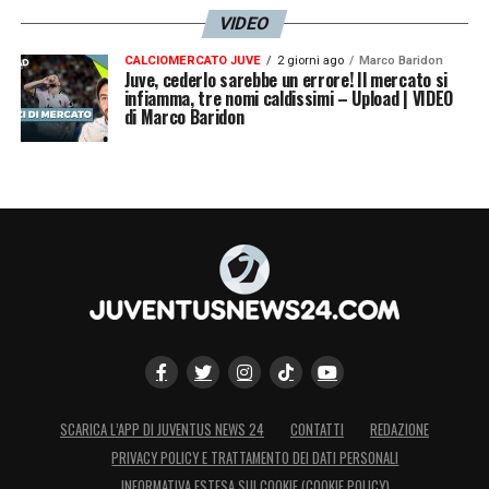
VIDEO
CALCIOMERCATO JUVE
2 giorni ago
Marco Baridon
Juve, cederlo sarebbe un errore! Il mercato si
infiamma, tre nomi caldissimi – Upload | VIDEO
di Marco Baridon
SCARICA L’APP DI JUVENTUS NEWS 24
CONTATTI
REDAZIONE
PRIVACY POLICY E TRATTAMENTO DEI DATI PERSONALI
INFORMATIVA ESTESA SUI COOKIE (COOKIE POLICY)