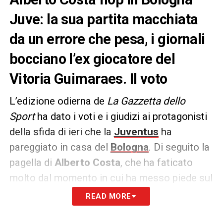
Juve: la sua partita macchiata
da un errore che pesa, i giornali
bocciano l’ex giocatore del
Vitoria Guimaraes. Il voto
L’edizione odierna de
La Gazzetta dello
Sport
ha dato i voti e i giudizi ai protagonisti
della sfida di ieri che la
Juventus
ha
pareggiato in casa del
Bologna
. Di seguito la
pagella di
Alberto Costa
, che ha faticato
molto dal momento in cui ha messo piede sul
terreno di gioco.
READ MORE
ALBERTO COSTA 5
– Entra per Cambiaso e