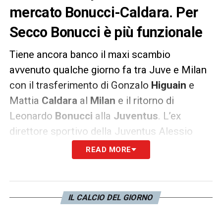
mercato Bonucci-Caldara. Per
Secco Bonucci è più funzionale
Tiene ancora banco il maxi scambio
avvenuto qualche giorno fa tra Juve e Milan
con il trasferimento di Gonzalo
Higuain
e
Mattia
Caldara
al
Milan
e il ritorno di
Leonardo
Bonucci
alla
Juventus
. L’ex
direttore sportivo della Juventus Alessio
Secco
, ha parlato ai microfoni di
RMC Sport
READ MORE
analizzando i movimenti di mercato della sua
ex squadra, in particolar modo sulla
trattativa che ha portato Bonucci alla Juve,
IL CALCIO DEL GIORNO
Higuain e Caldara al Milan: