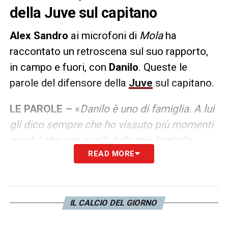
della Juve sul capitano
Alex Sandro
ai microfoni di
Mola
ha
raccontato un retroscena sul suo rapporto,
in campo e fuori, con
Danilo
. Queste le
parole del difensore della
Juve
sul capitano.
LE PAROLE –
«
Danilo è uno di famiglia. A lui
gli dico sempre che ho vissuto più momenti
con lui che con quelli della mia famiglia
READ MORE
perché siamo stati tanto tempo insieme in
ritiro. Ricordo che al Porto eravamo nella
stessa camera. Mi conosce bene, abbiamo
un bel rapporto
».
IL CALCIO DEL GIORNO