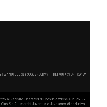
STESA SUI COOKIE (COOKIE POLICY)
NETWORK SPORT REVIEW
itto al Registro Operatori di Comunicazione al n. 26692
l Club S.p.A. I marchi Juventus e Juve sono di esclusiva