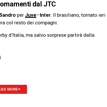
giornamenti dal JTC
 Sandro
per
Juve
–
Inter
. Il brasiliano, tornato ieri
tera col resto dei compagni.
rby d’Italia, ma salvo sorprese partirà dalla
S
EAD MORE