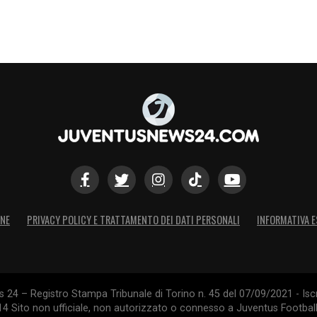
ONE
PRIVACY POLICY E TRATTAMENTO DEI DATI PERSONALI
INFORMATIVA E
24 – Registro Stampa Tribunale di Torino n. 45 del 07/09/2021 - Iscr
014 Sito non ufficiale, non autorizzato o connesso a Juventus Footbal