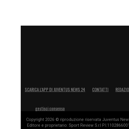
SCARICA L’APP DI JUVENTUS NEWS 24
CONTATTI
REDAZI
gestisci consenso
Copyright 2026 © riproduzione riservata Juventus News 
Editore e proprietario: Sport Review S.r.l P.I.11028660