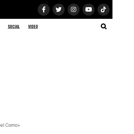
SOCIAL
VIDEO
 del Como»