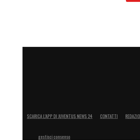
SCARICA L’APP DI JUVENTUS NEWS 24
CONTATTI
REDAZI
gestisci consenso