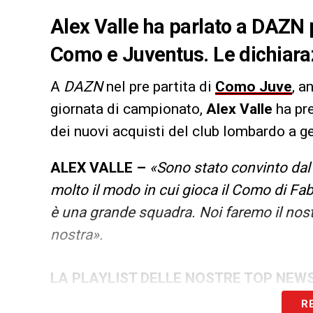
Alex Valle ha parlato a DAZN 
Como e Juventus. Le dichiara
A
DAZN
nel pre partita di
Como Juve
, a
giornata di campionato,
Alex Valle
ha pr
dei nuovi acquisti del club lombardo a g
ALEX VALLE –
«Sono stato convinto dal 
molto il modo in cui gioca il Como di Fab
è una grande squadra. Noi faremo il nos
nostra».
LA PLAYLIST DELLE NOSTRE TOP NEW
R