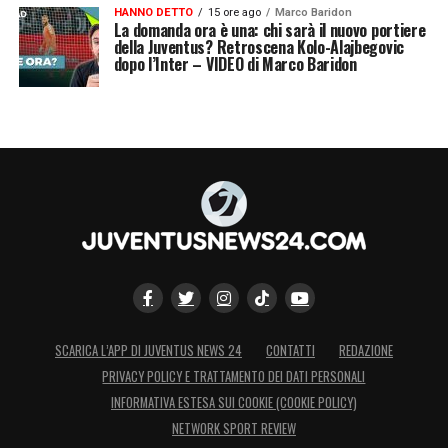
HANNO DETTO
15 ore ago
Marco Baridon
La domanda ora è una: chi sarà il nuovo portiere
della Juventus? Retroscena Kolo-Alajbegovic
dopo l’Inter – VIDEO di Marco Baridon
SCARICA L’APP DI JUVENTUS NEWS 24
CONTATTI
REDAZIONE
PRIVACY POLICY E TRATTAMENTO DEI DATI PERSONALI
INFORMATIVA ESTESA SUI COOKIE (COOKIE POLICY)
NETWORK SPORT REVIEW