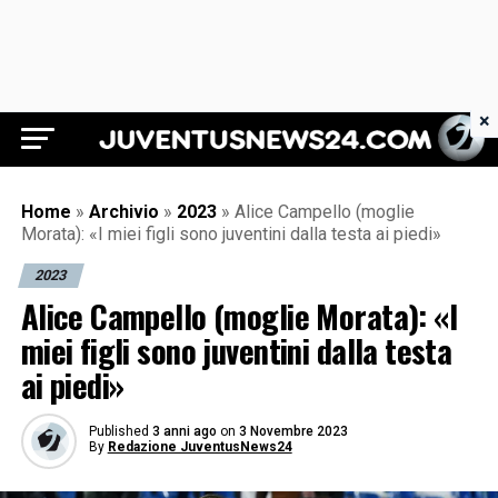
×
Juventus News 24
Home
»
Archivio
»
2023
»
Alice Campello (moglie
Morata): «I miei figli sono juventini dalla testa ai piedi»
2023
Alice Campello (moglie Morata): «I
miei figli sono juventini dalla testa
ai piedi»
Published
3 anni ago
on
3 Novembre 2023
By
Redazione JuventusNews24