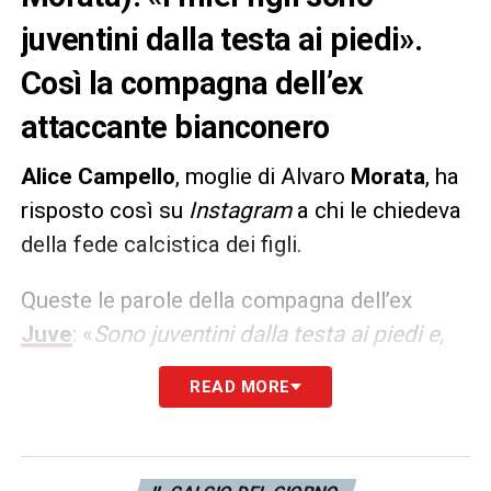
juventini dalla testa ai piedi».
Così la compagna dell’ex
attaccante bianconero
Alice Campello
, moglie di Alvaro
Morata
, ha
risposto così su
Instagram
a chi le chiedeva
della fede calcistica dei figli.
Queste le parole della compagna dell’ex
Juve
: «
Sono juventini dalla testa ai piedi e,
ovviamente, tifano anche Atletico Madrid
»
READ MORE
LA PLAYLIST DELLE NOSTRE TOP NEWS