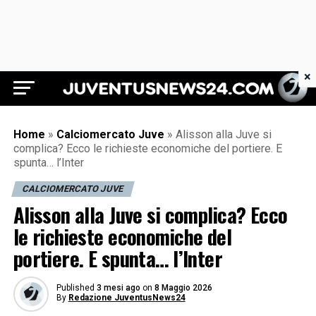
×
Juventus News 24
Home
»
Calciomercato Juve
»
Alisson alla Juve si
complica? Ecco le richieste economiche del portiere. E
spunta… l’Inter
CALCIOMERCATO JUVE
Alisson alla Juve si complica? Ecco
le richieste economiche del
portiere. E spunta… l’Inter
Published
3 mesi ago
on
8 Maggio 2026
By
Redazione JuventusNews24