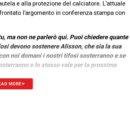
utela e alla protezione del calciatore. L’attuale
ffrontato l’argomento in conferenza stampa con
tu, ma non ne parlerò qui. Puoi chiedere quante
ifosi devono sostenere Alisson, che sia la sua
 con noi domani i nostri tifosi sosterranno e se
osterranno e lo stesso vale per la prossima
EAD MORE
teresse della Juventus resta concreto
. Al
iva ufficiale tra i due club, ma i contatti con
S