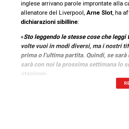
inglese arrivano parole improntate alla ca
allenatore del Liverpool,
Arne Slot
, ha a
dichiarazioni sibilline
:
«
Sto leggendo le stesse cose che leggi 
volte vuoi in modi diversi, ma i nostri t
prima o l’ultima partita. Quindi, se sarà
sarà con noi la prossima settimana lo s
stagione
».
R
Nonostante il muro alzato dai
Reds
,
l’in
momento non si registra ancora una trattat
l’entourage del portiere sono costanti.
LA PLAYLIST DELLE NOSTRE TOP NEW