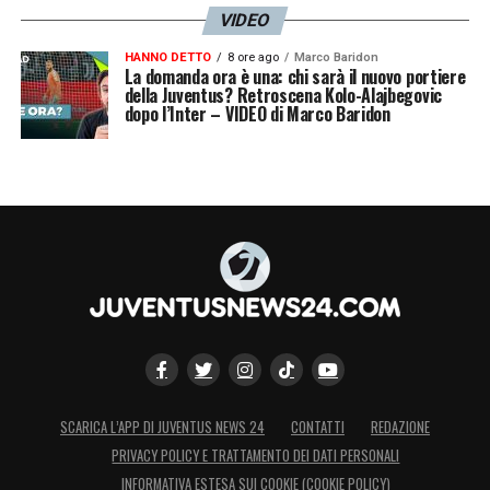
VIDEO
HANNO DETTO
8 ore ago
Marco Baridon
La domanda ora è una: chi sarà il nuovo portiere
della Juventus? Retroscena Kolo-Alajbegovic
dopo l’Inter – VIDEO di Marco Baridon
SCARICA L’APP DI JUVENTUS NEWS 24
CONTATTI
REDAZIONE
PRIVACY POLICY E TRATTAMENTO DEI DATI PERSONALI
INFORMATIVA ESTESA SUI COOKIE (COOKIE POLICY)