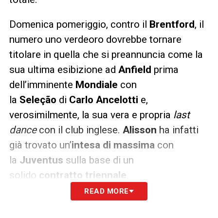
Domenica pomeriggio, contro il
Brentford
, il
numero uno verdeoro dovrebbe tornare
titolare in quella che si preannuncia come la
sua ultima esibizione ad
Anfield
prima
dell’imminente
Mondiale
con
la
Seleção
di
Carlo Ancelotti
e,
verosimilmente, la sua vera e propria
last
dance
con il club inglese.
Alisson
ha infatti
già trovato un’
intesa di massima
con
la
Juventus
sulla base di un
solido
contratto triennale
.
READ MORE
L’
ultimo scoglio da superare resta il via
libera del Liverpool
. Legatissimo