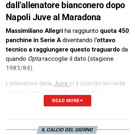
dall’allenatore bianconero dopo
Napoli Juve al Maradona
Massimiliano Allegri
ha raggiunto
quota 450
panchine in Serie A
diventando l
’ottavo
tecnico a raggiungere questo traguardo
da
quando
Opta
raccoglie il dato (stagione
1983/84).
L’allenatore della
Juve
ci è riuscito ieri nella
partita contro il
Napoli
allo
Stadio
READ MORE
Maradona
. Il big match, purtroppo per lui, è
finito con un clamoroso 5-1 in favore della
squadra di
Spalletti
e la fine dell’imbattibilità.
IL CALCIO DEL GIORNO