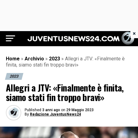
×
Juventus News 24
Home
»
Archivio
»
2023
»
Allegri a JTV: «Finalmente è
finita, siamo stati fin troppo bravi»
2023
Allegri a JTV: «Finalmente è finita,
siamo stati fin troppo bravi»
Published
3 anni ago
on
29 Maggio 2023
By
Redazione JuventusNews24