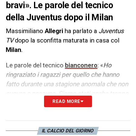
bravi». Le parole del tecnico
della Juventus dopo il Milan
Massimiliano
Allegri
ha parlato a
Juventus
TV
dopo la sconfitta maturata in casa col
Milan
.
Le parole del tecnico
bianconero
: «
Ho
ringraziato i ragazzi per quello che hanno
fatto durante una stagione anomala che non
auguro a nessuno. Siamo stati anche troppo
READ MORE
bravi a fare quello che abbiamo fatto.
Sensazioni? C’è amarezza, potevamo finire
meglio ma non c’erano più energia per farlo.
Ora dobbiamo riposarci dopo la delusione di
IL CALCIO DEL GIORNO