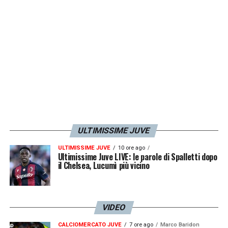
una partita giocata con intensità e voglia.
Finalmente è finita la stagione, dobbiamo
recuperare energie e ripartire al meglio
».
LA PLAYLIST DELLE NOSTRE TOP NEWS
ULTIMISSIME JUVE
ULTIMISSIME JUVE
10 ore ago
Ultimissime Juve LIVE: le parole di Spalletti dopo
il Chelsea, Lucumì più vicino
VIDEO
CALCIOMERCATO JUVE
7 ore ago
Marco Baridon