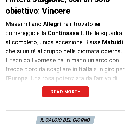
obiettivo: Vincere
Massimiliano
Allegri
ha ritrovato ieri
pomeriggio alla
Continassa
tutta la squadra
al completo, unica eccezione Blaise
Matuidi
che si unirà al gruppo nella giornata odierna.
Il tecnico livornese ha in mano un arco con
frecce d’oro da scagliare in
Italia
e in giro per
l’
Europa
. Una rosa potenziata dall’arrivo di
Cristiano
Ronaldo
, senza dimenticare i nuovi
READ MORE
acquisti juventini di alto livello e il ritorno di
un pilastro del reparto difensivo, ovvero
Leonardo
Bonucci
.
IL CALCIO DEL GIORNO
Questa mattina
La Gazzetta dello Sport
,