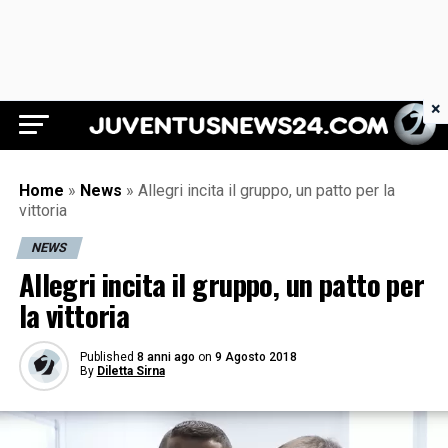
×
Juventus News 24
Home
»
News
»
Allegri incita il gruppo, un patto per la
vittoria
NEWS
Allegri incita il gruppo, un patto per
la vittoria
Published
8 anni ago
on
9 Agosto 2018
By
Diletta Sirna