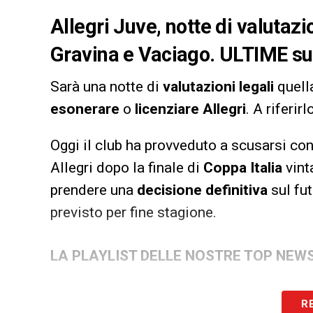
Allegri Juve, notte di valutazio
Gravina e Vaciago. ULTIME sul 
Sarà una notte di
valutazioni legali
quell
esonerare
o
licenziare
Allegri
. A riferirl
Oggi il club ha provveduto a scusarsi co
Allegri dopo la finale di
Coppa Italia
vinta
prendere una
decisione definitiva
sul fu
previsto per fine stagione.
LA PLAYLIST DELLE NOSTRE TOP NEW
R