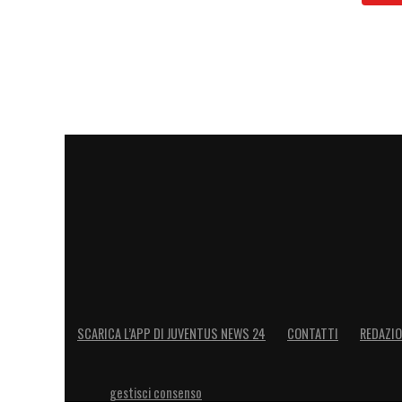
SCARICA L’APP DI JUVENTUS NEWS 24
CONTATTI
REDAZI
gestisci consenso