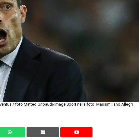
entus / foto Matteo Gribaudi/Image Sport nella foto: Massimiliano Allegri