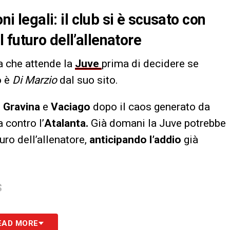
ni legali: il club si è scusato con
futuro dell’allenatore
a che attende la
Juve
prima di decidere se
o è
Di Marzio
dal suo sito.
n
Gravina
e
Vaciago
dopo il caos generato da
 contro l’
Atalanta.
Già domani la Juve potrebbe
turo dell’allenatore,
anticipando l’addio
già
S
EAD MORE