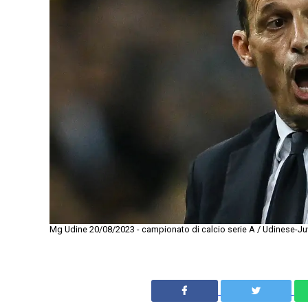
Mg Udine 20/08/2023 - campionato di calcio serie A / Udinese-Juv