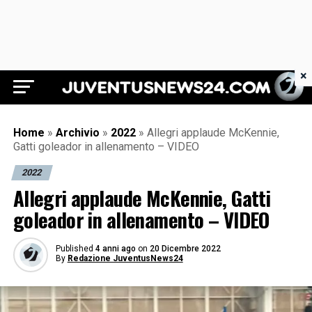
×
Juventus News 24
Home
»
Archivio
»
2022
»
Allegri applaude McKennie,
Gatti goleador in allenamento – VIDEO
2022
Allegri applaude McKennie, Gatti
goleador in allenamento – VIDEO
Published
4 anni ago
on
20 Dicembre 2022
By
Redazione JuventusNews24