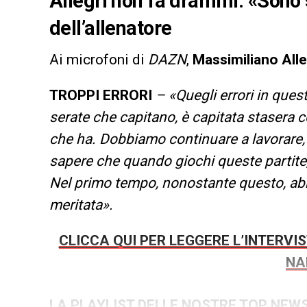
Allegri non fa drammi: «Sono
dell’allenatore
Ai microfoni di
DAZN
,
Massimiliano All
TROPPI ERRORI
– «Quegli errori in quest
serate che capitano, è capitata stasera c
che ha. Dobbiamo continuare a lavorare, 
sapere che quando giochi queste partite, i
Nel primo tempo, nonostante questo, abb
meritata».
CLICCA QUI PER LEGGERE L’INTERVIS
NA
LA PLAYLIST DELLE NOSTRE TOP NEW