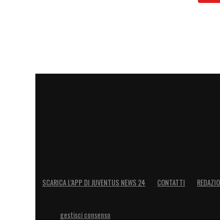
SCARICA L’APP DI JUVENTUS NEWS 24
CONTATTI
REDAZI
gestisci consenso