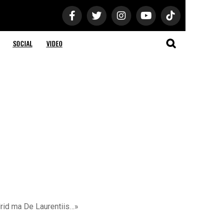
SOCIAL
VIDEO
drid ma De Laurentiis…»