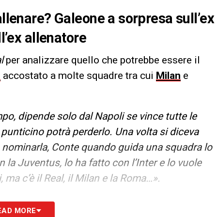
allenare? Galeone a sorpresa sull’ex
ll’ex allenatore
l
per analizzare quello che potrebbe essere il
e
accostato a molte squadre tra cui
Milan
e
po, dipende solo dal Napoli se vince tutte le
 punticino potrà perderlo. Una volta si diceva
 a nominarla, Conte quando guida una squadra lo
 la Juventus, lo ha fatto con l’Inter e lo vuole
, ma c’è il Real, il Milan e la Roma…».
S
EAD MORE