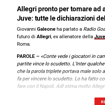
Allegri pronto per tornare ad 
Juve: tutte le dichiarazioni de
Giovanni
Galeone
ha parlato a
Radio Goa
futuro di
Allegri
, ex allenatore della
Juv
Roma.
PAROLE –
«Conte vede i giocatori in cam
partite vince lo scudetto. L’Inter qualche
che la parola triplete portava male solo
fa per vincere lo scudetto. Lo ha fatto con
fare con il Napoli. Adl stima molto Allegri
LA PLAYLIST DELLE NOSTRE TOP NEW
R