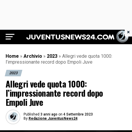
×
Juventus News 24
Home
»
Archivio
»
2023
»
Allegri vede quota 1000:
l’impressionante record dopo Empoli Juve
2023
Allegri vede quota 1000:
l’impressionante record dopo
Empoli Juve
Published
3 anni ago
on
4 Settembre 2023
By
Redazione JuventusNews24