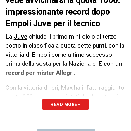
impressionante record dopo
Empoli Juve per il tecnico
La
Juve
chiude il primo mini-ciclo al terzo
posto in classifica a quota sette punti, con la
vittoria di Empoli come ultimo successo
prima della sosta per la Nazionale.
E con un
record per mister Allegri.
Con la vittoria di ieri, Max ha infatti raggiunto
quota 952 punti conquistati da allenatore in
READ MORE
Serie A ed entro fine stagione arriverà quindi
a toccare
l’impressionante cifra di 1000
punti.