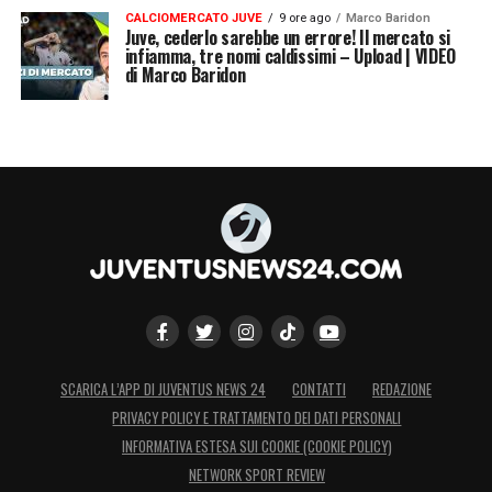
CALCIOMERCATO JUVE
9 ore ago
Marco Baridon
Juve, cederlo sarebbe un errore! Il mercato si
infiamma, tre nomi caldissimi – Upload | VIDEO
di Marco Baridon
SCARICA L’APP DI JUVENTUS NEWS 24
CONTATTI
REDAZIONE
PRIVACY POLICY E TRATTAMENTO DEI DATI PERSONALI
INFORMATIVA ESTESA SUI COOKIE (COOKIE POLICY)
NETWORK SPORT REVIEW