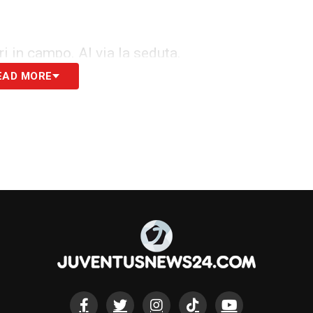
ri in campo. Al via la seduta.
EAD MORE
i compagni, così come Weston McKennie, al
Vlahovic, De Sciglio e Cuadrado lavoreranno con
o la Next Gen.
 una fase di attivazione iniziale con una
tre torelli in spazi stretti.
lloquio a bordocampo con Cherubini e Pessotto.
o dalla Next Gen, così come Huijsen dalla