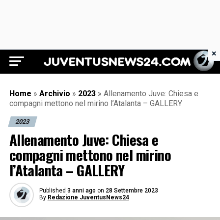
×
Juventus News 24
Home
»
Archivio
»
2023
»
Allenamento Juve: Chiesa e
compagni mettono nel mirino l’Atalanta – GALLERY
2023
Allenamento Juve: Chiesa e
compagni mettono nel mirino
l’Atalanta – GALLERY
Published
3 anni ago
on
28 Settembre 2023
By
Redazione JuventusNews24