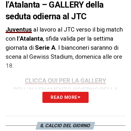
l’Atalanta – GALLERY della
seduta odierna al JTC
Juventus
al lavoro al JTC verso il big match
con
l’Atalanta
, sfida valida per la settima
giornata di
Serie A
. I bianconeri saranno di
scena al Gewiss Stadium, domenica alle ore
18.
CLICCA QUI PER LA GALLERY
DELL’ALLENAMENTO ODIERNO DELLA
READ MORE
JUVENTUS
LA PLAYLIST DELLE NOSTRE TOP NEWS
IL CALCIO DEL GIORNO