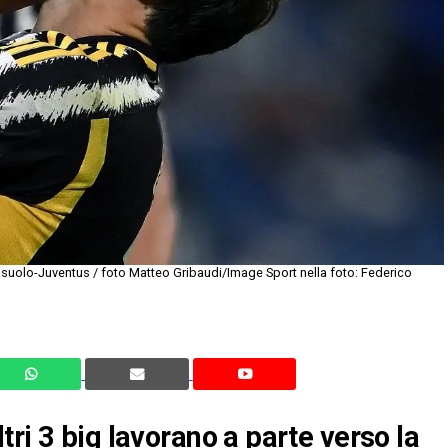
ssuolo-Juventus / foto Matteo Gribaudi/Image Sport nella foto: Federico
ri 3 big lavorano a parte verso la