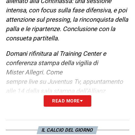
allenato alla Continassa: una sessione
intensa, con focus sulla fase difensiva, e poi
attenzione sul pressing, la rinconquista della
palla e le ripartenze. Conclusione con la
consueta partitella.
Domani rifinitura al Training Center e
conferenza stampa della vigilia di
Mister Allegri. Come
sempre live su Juventus Tv, appuntamento
alle 14 dalla sala stampa dell’Allianz
Stadium
».
READ MORE
LA PLAYLIST DELLE NOSTRE TOP NEWS
IL CALCIO DEL GIORNO