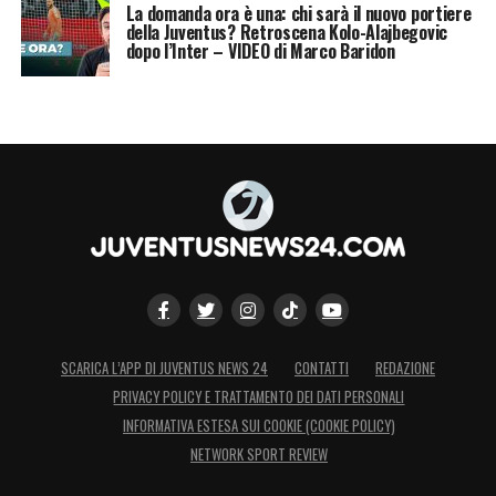
La domanda ora è una: chi sarà il nuovo portiere
della Juventus? Retroscena Kolo-Alajbegovic
dopo l’Inter – VIDEO di Marco Baridon
SCARICA L’APP DI JUVENTUS NEWS 24
CONTATTI
REDAZIONE
PRIVACY POLICY E TRATTAMENTO DEI DATI PERSONALI
INFORMATIVA ESTESA SUI COOKIE (COOKIE POLICY)
NETWORK SPORT REVIEW