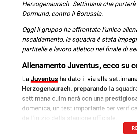
Herzogenaurach. Settimana che porterà 
Dormund, contro il Borussia.
Oggi il gruppo ha affrontato l’unico alle
riscaldamento, la squadra è stata impegn
partitelle e lavoro atletico nel finale di s
Allenamento Juventus, ecco su c
La
Juventus
ha dato il via alla settiman
Herzogenaurach
,
preparando
la squadra
settimana culminerà con una
prestigios
domenica, un test importante per verifica
dell’inizio della stagione ufficiale.
R
Oggi, come riportato dalla
Juventus
, i
b