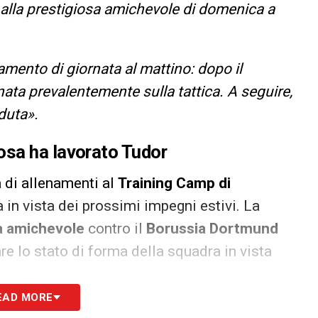
alla prestigiosa amichevole di domenica a
namento di giornata al mattino: dopo il
ata prevalentemente sulla tattica. A seguire,
eduta».
osa ha lavorato Tudor
a di allenamenti al
Training Camp di
 in vista dei prossimi impegni estivi. La
a amichevole
contro il
Borussia Dortmund
re lo stato di forma della squadra in vista
EAD MORE
ianconeri
hanno svolto il loro
unico