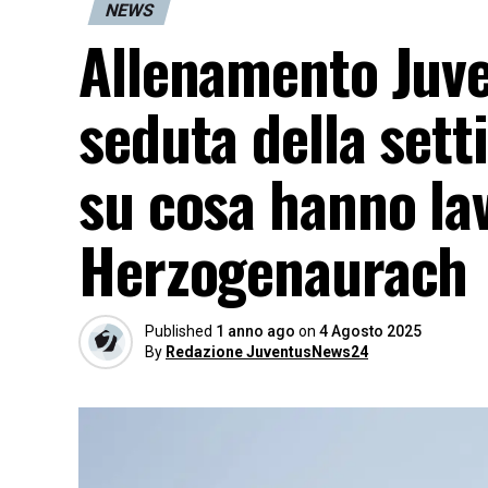
NEWS
Allenamento Juven
seduta della set
su cosa hanno lav
Herzogenaurach
Published
1 anno ago
on
4 Agosto 2025
By
Redazione JuventusNews24