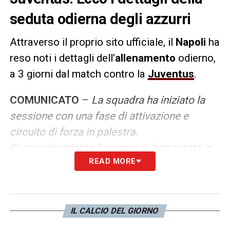
seduta odierna degli azzurri
Attraverso il proprio sito ufficiale, il
Napoli
ha
reso noti i dettagli dell’
allenamento
odierno,
a 3 giorni dal match contro la
Juventus
.
COMUNICATO
–
La squadra ha iniziato la
sessione con una fase di attivazione e
circuito di forza in palestra.
Successivamente il gruppo si è spostato in
READ MORE
campo dove ha svolto lavoro di
accelerazioni e seduta tecnico tattica.
Chiusura con partita a tema.
IL CALCIO DEL GIORNO
LA PLAYLIST DELLE NOSTRE TOP NEWS