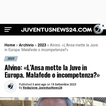
×
Juventus News 24
Home
»
Archivio
»
2023
»
Alvino: «L’Ansa mette la Juve
in Europa. Malafede o incompetenza?»
2023
Alvino: «L’Ansa mette la Juve in
Europa. Malafede o incompetenza?»
Published
3 anni ago
on
19 Settembre 2023
By
Redazione JuventusNews24