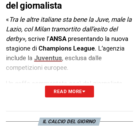
del giornalista
«
Tra le altre italiane sta bene la Juve, male la
Lazio, col Milan tramortito dall’esito del
derby»,
scrive l’
ANSA
presentando la nuova
stagione di
Champions League
. L’agenzia
include la
Juventus
, esclusa dalle
competizioni europee.
Un gaffe commentata così dal giornalista
READ MORE
Carlo Alvino
su Twitter:
«C’era una volta la
mitica agenzia Agenzia_Ansa.⁩ Leggete un
po’ chi sono le squadre italiane impegnate in
⁦ Champions League. Malafede o
IL CALCIO DEL GIORNO
incompetenza?».