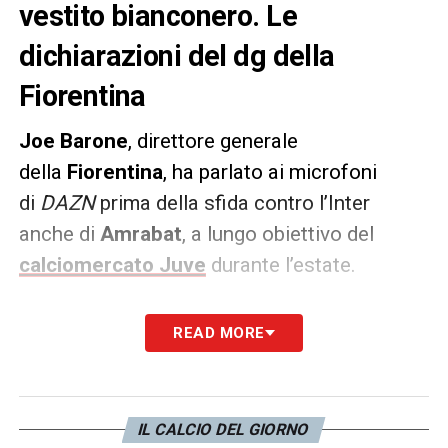
vestito bianconero. Le
dichiarazioni del dg della
Fiorentina
Joe
Barone
, direttore generale
della
Fiorentina
, ha parlato ai microfoni
di
DAZN
prima della sfida contro l’Inter
anche di
Amrabat
, a lungo obiettivo del
calciomercato Juve
durante l’estate.
PAROLE –
«Gli obiettivi sono tanti, il primo è
READ MORE
stato raggiunto con la qualificazione in
Conference. Siamo pronti per giocare la
partita.
Amrabat voleva giocare in
IL CALCIO DEL GIORNO
Inghilterra, abbiamo lavorato tanto e alla