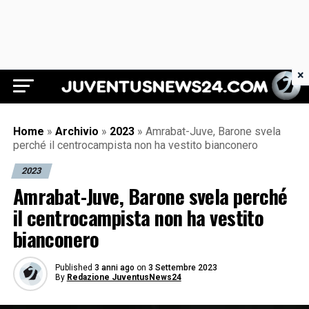
×
Juventus News 24
Home
»
Archivio
»
2023
»
Amrabat-Juve, Barone svela
perché il centrocampista non ha vestito bianconero
2023
Amrabat-Juve, Barone svela perché
il centrocampista non ha vestito
bianconero
Published
3 anni ago
on
3 Settembre 2023
By
Redazione JuventusNews24