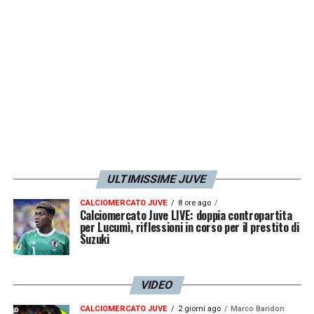
fine all’ultimo giorno abbiamo trovato
l’accordo
. Siamo contenti, abbiamo portato
un giocatore che palleggia molto bene che
noi avevamo nei nostri piani come Lopez.
Abbiamo fatto un’ottimo lavoro
».
LA PLAYLIST DELLE NOSTRE TOP NEWS
ULTIMISSIME JUVE
CALCIOMERCATO JUVE
8 ore ago
Calciomercato Juve LIVE: doppia contropartita
per Lucumì, riflessioni in corso per il prestito di
Suzuki
VIDEO
CALCIOMERCATO JUVE
2 giorni ago
Marco Baridon