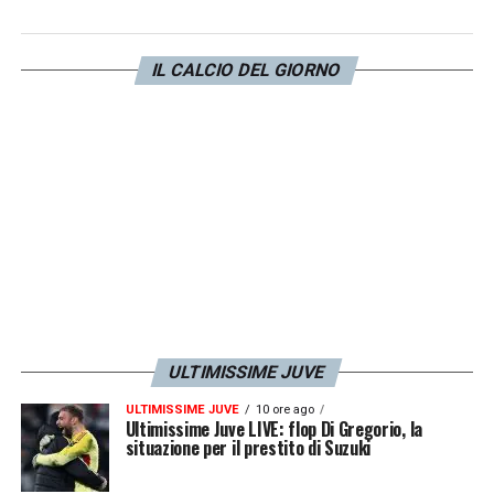
Brasile
. L’ex
Juve
potrà, dunque, coronare il
sogno di diventare per la prima CT di una
nazionale.
IL CALCIO DEL GIORNO
LA PLAYLIST DELLE NOSTRE TOP NEWS
ULTIMISSIME JUVE
ULTIMISSIME JUVE
10 ore ago
Ultimissime Juve LIVE: flop Di Gregorio, la
situazione per il prestito di Suzuki