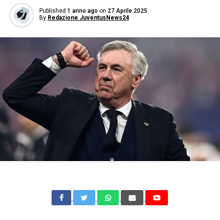
Published
1 anno ago
on
27 Aprile 2025
By
Redazione JuventusNews24