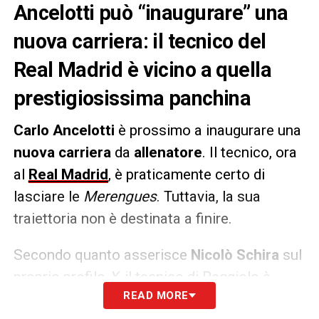
Ancelotti può “inaugurare” una
nuova carriera: il tecnico del
Real Madrid è vicino a quella
prestigiosissima panchina
Carlo Ancelotti
è prossimo a inaugurare una
nuova carriera
da
allenatore
. Il tecnico, ora
al
Real Madrid
, è praticamente certo di
lasciare le
Merengues
. Tuttavia, la sua
traiettoria non è destinata a finire.
Secondo quanto asserisce
Nicolò Schira
sul
proprio profilo
X
, il tecnico di Reggiolo è
READ MORE
vicinissimo
a sedersi sulla panchina del