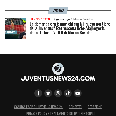
VIDEO
HANNO DETTO
2 giorni ago
Marco Baridon
La domanda ora è una: chi sarà il nuovo portiere
della Juventus? Retroscena Kolo-Alajbegovic
dopo l’Inter – VIDEO di Marco Baridon
SCARICA L’APP DI JUVENTUS NEWS 24
CONTATTI
REDAZIONE
PRIVACY POLICY E TRATTAMENTO DEI DATI PERSONALI