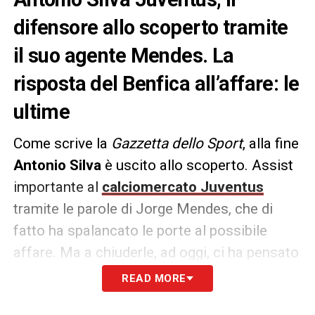
difensore allo scoperto tramite
il suo agente Mendes. La
risposta del Benfica all’affare: le
ultime
Come scrive la
Gazzetta dello Sport
, alla fine
Antonio Silva
è uscito allo scoperto. Assist
importante al
calciomercato Juventus
tramite le parole di Jorge Mendes, che di
fatto ha spalancato le porte al possibile
affare. Ma a chiuderle, ad oggi, ci ha pensato
il
Benfica
.
READ MORE
Il club portoghese non ha mai aperto del