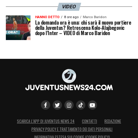
VIDEO
HANNO DETTO
8 ore ago
Marco Baridon
La domanda ora è una: chi sarà il nuovo portiere
della Juventus? Retroscena Kolo-Alajbegovic
dopo l’Inter – VIDEO di Marco Baridon
SCARICA L’APP DI JUVENTUS NEWS 24
CONTATTI
REDAZIONE
PRIVACY POLICY E TRATTAMENTO DEI DATI PERSONALI
INFORMATIVA ESTESA SUI COOKIE (COOKIE POLICY)