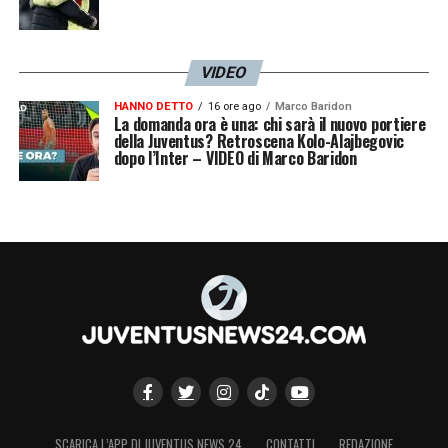
VIDEO
HANNO DETTO
16 ore ago
Marco Baridon
La domanda ora è una: chi sarà il nuovo portiere
della Juventus? Retroscena Kolo-Alajbegovic
dopo l’Inter – VIDEO di Marco Baridon
SCARICA L’APP DI JUVENTUS NEWS 24
CONTATTI
REDAZIONE