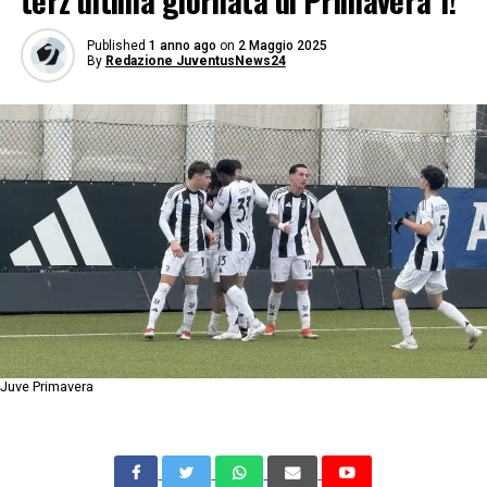
terz’ultima giornata di Primavera 1!
Published
1 anno ago
on
2 Maggio 2025
By
Redazione JuventusNews24
Juve Primavera