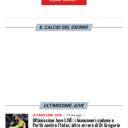
Sfira
di
Pordenone
. Sarà lui il direttore della
partita, che prevederà anche due assistenti a
completamento della terna arbitrale:
IL CALCIO DEL GIORNO
parliamo di
Stefano Peletti
di
Crema
e
Francesco Macchi
di
Gallarate
.
LA PLAYLIST DELLE NOSTRE TOP NEWS
ULTIMISSIME JUVE
ULTIMISSIME JUVE
13 ore ago
Ultimissime Juve LIVE: i bianconeri cadono a
Perth contro l’Inter, altro errore di Di Gregorio