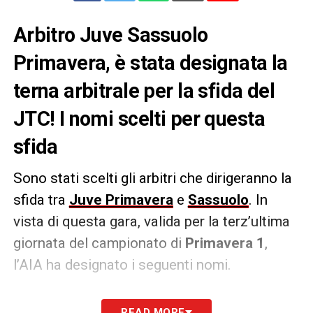
Arbitro Juve Sassuolo
Primavera, è stata designata la
terna arbitrale per la sfida del
JTC! I nomi scelti per questa
sfida
Sono stati scelti gli arbitri che dirigeranno la
sfida tra
Juve Primavera
e
Sassuolo
. In
vista di questa gara, valida per la terz’ultima
giornata del campionato di
Primavera 1
,
l’AIA ha designato i seguenti nomi.
Nello specifico trattasi di
Bogdan Nicolae
READ MORE