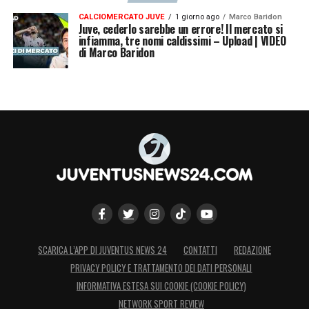
CALCIOMERCATO JUVE
1 giorno ago
Marco Baridon
Juve, cederlo sarebbe un errore! Il mercato si
infiamma, tre nomi caldissimi – Upload | VIDEO
di Marco Baridon
SCARICA L’APP DI JUVENTUS NEWS 24
CONTATTI
REDAZIONE
PRIVACY POLICY E TRATTAMENTO DEI DATI PERSONALI
INFORMATIVA ESTESA SUI COOKIE (COOKIE POLICY)
NETWORK SPORT REVIEW