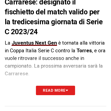
Carrarese: designato il
fischietto del match valido per
la tredicesima giornata di Serie
C 2023/24
La
Juventus Next Gen
è tornata alla vittoria
in Coppa Italia Serie C contro la
Torres
, e ora
vuole ritrovare il successo anche in
campionato. La prossima avversaria sarà la
Carrarese
.
Sarà il fischietto dell’arbitro
Claudio
READ MORE
Giuseppe
Allegretta
di Molfetta a dirigere la
sfida. Andrea Mastrosimone di Rimini e
Giovanni Francesco Massari di Molfetta i