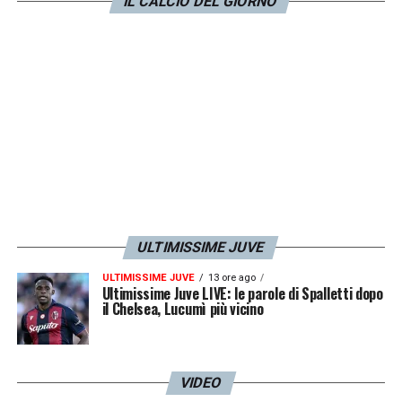
IL CALCIO DEL GIORNO
Faenza e Manuel Cavalli di Bergamo.
Quarto
ufficiale
Simone Nuzzo di Seregno
LA PLAYLIST DELLE NOSTRE TOP NEWS
ULTIMISSIME JUVE
ULTIMISSIME JUVE
13 ore ago
Ultimissime Juve LIVE: le parole di Spalletti dopo
il Chelsea, Lucumì più vicino
VIDEO