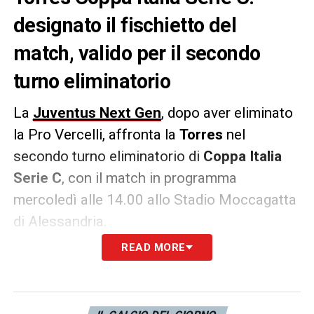
designato il fischietto del
match, valido per il secondo
turno eliminatorio
La
Juventus Next Gen
, dopo aver eliminato
la Pro Vercelli, affronta la
Torres
nel
secondo turno eliminatorio di
Coppa Italia
Serie C
, con il match in programma
mercoledì alle 14.00 allo Stadio Moccagatta
di Alessandria.
READ MORE
Sarà il fischietto dell’arbitro
Enrico Gemelli
di Messina a dirigere l’incontro, coadiuvato
dagli
assistenti
Francesco Tagliaferri di