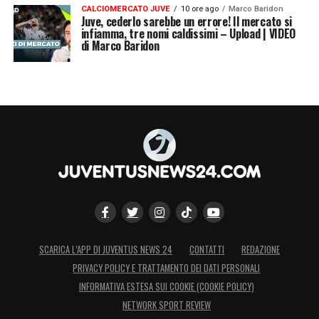
CALCIOMERCATO JUVE
10 ore ago
Marco Baridon
Juve, cederlo sarebbe un errore! Il mercato si
infiamma, tre nomi caldissimi – Upload | VIDEO
di Marco Baridon
SCARICA L’APP DI JUVENTUS NEWS 24
CONTATTI
REDAZIONE
PRIVACY POLICY E TRATTAMENTO DEI DATI PERSONALI
INFORMATIVA ESTESA SUI COOKIE (COOKIE POLICY)
NETWORK SPORT REVIEW