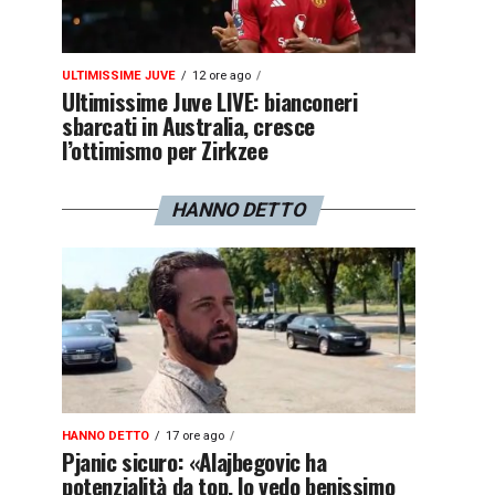
ULTIMISSIME JUVE
12 ore ago
Ultimissime Juve LIVE: bianconeri
sbarcati in Australia, cresce
l’ottimismo per Zirkzee
HANNO DETTO
HANNO DETTO
17 ore ago
Pjanic sicuro: «Alajbegovic ha
potenzialità da top, lo vedo benissimo