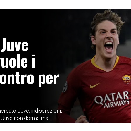
 Juve
uole i
contro per
mercato Juve: indiscrezioni,
o Juve non dorme mai....