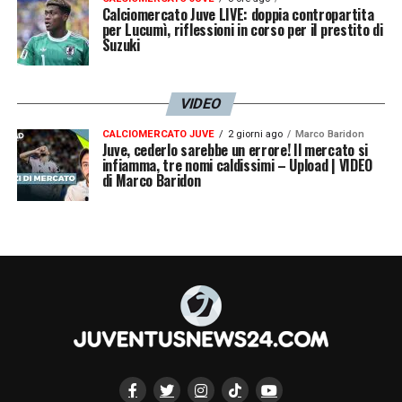
Calciomercato Juve LIVE: doppia contropartita
per Lucumì, riflessioni in corso per il prestito di
Suzuki
VIDEO
CALCIOMERCATO JUVE
2 giorni ago
Marco Baridon
Juve, cederlo sarebbe un errore! Il mercato si
infiamma, tre nomi caldissimi – Upload | VIDEO
di Marco Baridon