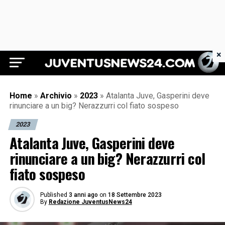
×
Juventus News 24
Home
»
Archivio
»
2023
»
Atalanta Juve, Gasperini deve
rinunciare a un big? Nerazzurri col fiato sospeso
2023
Atalanta Juve, Gasperini deve
rinunciare a un big? Nerazzurri col
fiato sospeso
Published
3 anni ago
on
18 Settembre 2023
By
Redazione JuventusNews24