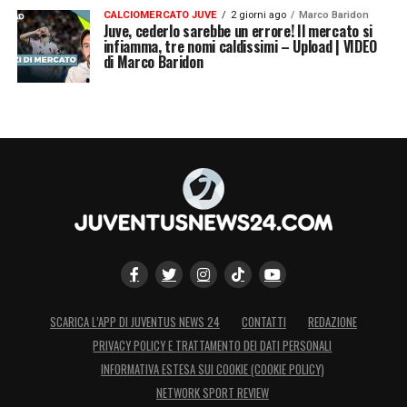
CALCIOMERCATO JUVE
2 giorni ago
Marco Baridon
Juve, cederlo sarebbe un errore! Il mercato si
infiamma, tre nomi caldissimi – Upload | VIDEO
di Marco Baridon
SCARICA L’APP DI JUVENTUS NEWS 24
CONTATTI
REDAZIONE
PRIVACY POLICY E TRATTAMENTO DEI DATI PERSONALI
INFORMATIVA ESTESA SUI COOKIE (COOKIE POLICY)
NETWORK SPORT REVIEW