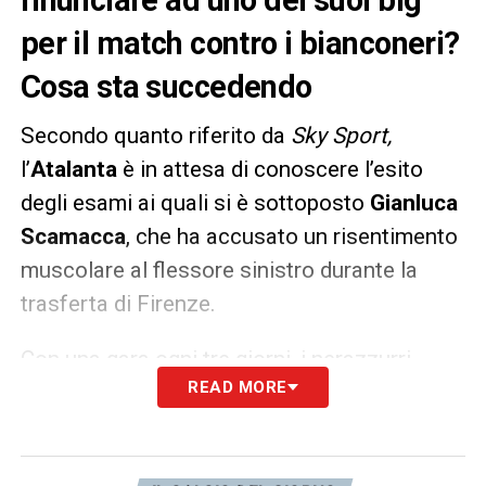
per il match contro i bianconeri?
Cosa sta succedendo
Secondo quanto riferito da
Sky Sport,
l’
Atalanta
è in attesa di conoscere l’esito
degli esami ai quali si è sottoposto
Gianluca
Scamacca
, che ha accusato un risentimento
muscolare al flessore sinistro durante la
trasferta di Firenze.
Con una gara ogni tre giorni, i nerazzurri
READ MORE
rischiano di trovarsi senza uno dei loro big.
Anche la gara con la
Juve
del primo ottobre,
inevitabilmente, sarebbe in bilico.