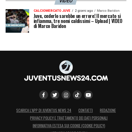
VIDEO
CALCIOMERCATO JUVE
2 giorni ago
Marco Baridon
Juve, cederlo sarebbe un errore! Il mercato si
infiamma, tre nomi caldissimi – Upload | VIDEO
di Marco Baridon
SCARICA L’APP DI JUVENTUS NEWS 24
CONTATTI
REDAZIONE
PRIVACY POLICY E TRATTAMENTO DEI DATI PERSONALI
INFORMATIVA ESTESA SUI COOKIE (COOKIE POLICY)