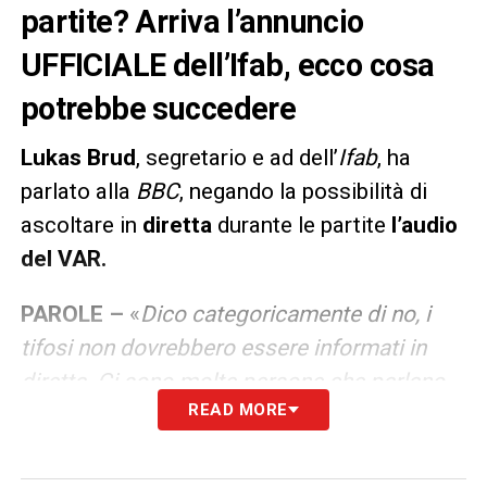
partite? Arriva l’annuncio
UFFICIALE dell’Ifab, ecco cosa
potrebbe succedere
Lukas Brud
, segretario e ad dell’
Ifab
, ha
parlato alla
BBC
, negando la possibilità di
ascoltare in
diretta
durante le partite
l’audio
del VAR.
PAROLE –
«
Dico categoricamente di no, i
tifosi non dovrebbero essere informati in
diretta. Ci sono molte persone che parlano
READ MORE
allo stesso tempo e sarebbe
controproducente per chiunque ascoltare
tutte quelle voci che parlano tra loro. C’è