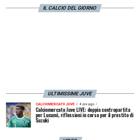
caos. Abbiamo dato il via libera per testare
IL CALCIO DEL GIORNO
la pubblicazione a posteriori delle decisioni,
ma non siamo pronti ad aprire la
comunicazione dal vivo al pubblico come
avviene ad esempio per il rugby perché sono
due sport differenti
».
LA PLAYLIST DELLE NOSTRE TOP NEWS
ULTIMISSIME JUVE
CALCIOMERCATO JUVE
4 ore ago
Calciomercato Juve LIVE: doppia contropartita
per Lucumì, riflessioni in corso per il prestito di
Suzuki