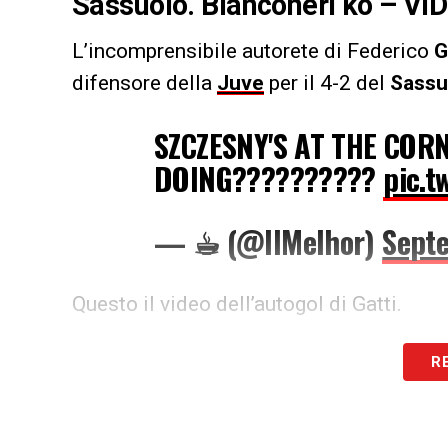
Sassuolo. Bianconeri ko – VI
L’incomprensibile autorete di Federico
G
difensore della
Juve
per il 4-2 del
Sassu
SZCZESNY'S AT THE COR
DOING??????????
pic.t
— ☕︎︎ (@IlMelhor)
Sept
Questo il video dell’autogol di Gatti.
R
LA PLAYLIST DELLE NOSTRE TOP NEW