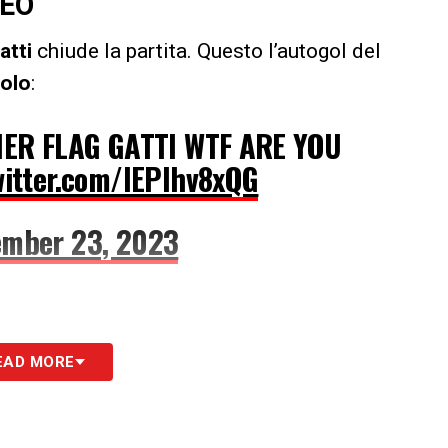
DEO
atti
chiude la partita. Questo l’autogol del
olo
:
NER FLAG GATTI WTF ARE YOU
witter.com/lEPIhv8xQG
ember 23, 2023
EAD MORE
S