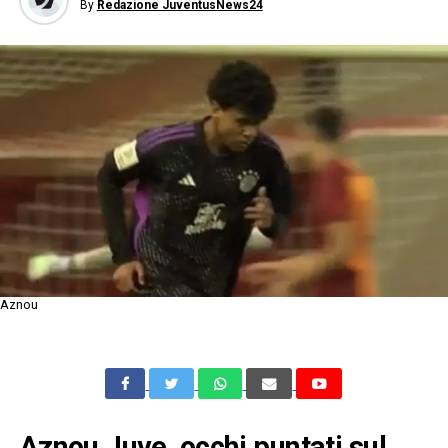
By
Redazione JuventusNews24
Aznou
Aznou Juve, occhi puntati sul