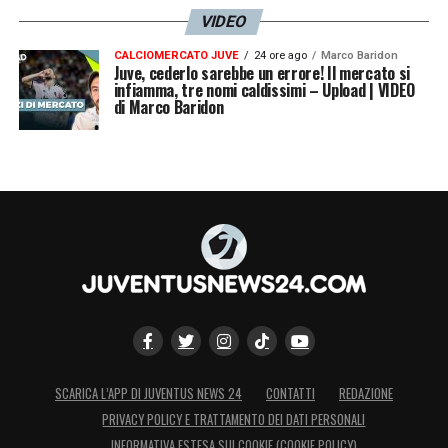
VIDEO
CALCIOMERCATO JUVE
24 ore ago
Marco Baridon
Juve, cederlo sarebbe un errore! Il mercato si
infiamma, tre nomi caldissimi – Upload | VIDEO
di Marco Baridon
SCARICA L’APP DI JUVENTUS NEWS 24
CONTATTI
REDAZIONE
PRIVACY POLICY E TRATTAMENTO DEI DATI PERSONALI
INFORMATIVA ESTESA SUI COOKIE (COOKIE POLICY)