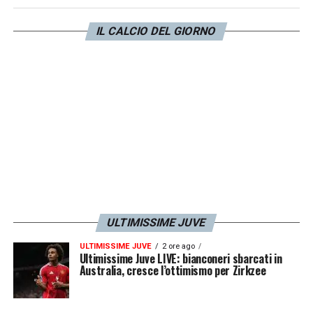
lasciare il
Bayern Monaco
per giocare con
IL CALCIO DEL GIORNO
più continuità. La Juve, così come
Porto
e
Benfica
, sarebbe in corsa e starebbe
fiutando il colpo.
LA PLAYLIST DELLE NOSTRE TOP NEWS
ULTIMISSIME JUVE
ULTIMISSIME JUVE
2 ore ago
Ultimissime Juve LIVE: bianconeri sbarcati in
Australia, cresce l’ottimismo per Zirkzee