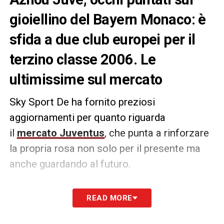
gioiellino del Bayern Monaco: è
sfida a due club europei per il
terzino classe 2006. Le
ultimissime sul mercato
Sky Sport De ha fornito preziosi
aggiornamenti per quanto riguarda
il
mercato Juventus
, che punta a rinforzare
la propria rosa non solo per il presente ma
anche guardando al futuro.
Stando a quanto si apprende i bianconeri
READ MORE
hanno messo nel mirino Adam
Aznou
,
terzino sinistro classe 2006 che vorrebbe